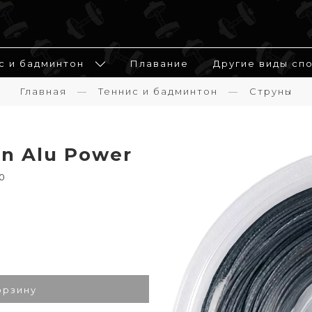
с и бадминтон
Плавание
Другие виды сп
Главная
Теннис и бадминтон
Струны
n Alu Power
0
орзину