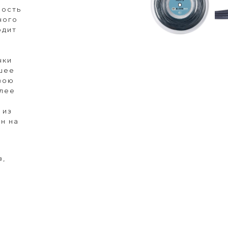
ность
ного
одит
чки
шее
свою
олее
 из
н на
в,