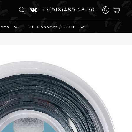
+7(916)480-28-70
орта
SP Connect / SPC+