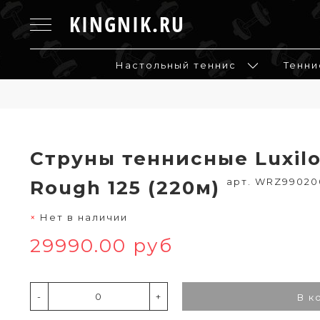
KINGNIK.RU
Настольный теннис
Тенни
Струны теннисные Luxilo
арт. WRZ99020
Rough 125 (220м)
Нет в наличии
29990.00 руб
-
+
В к