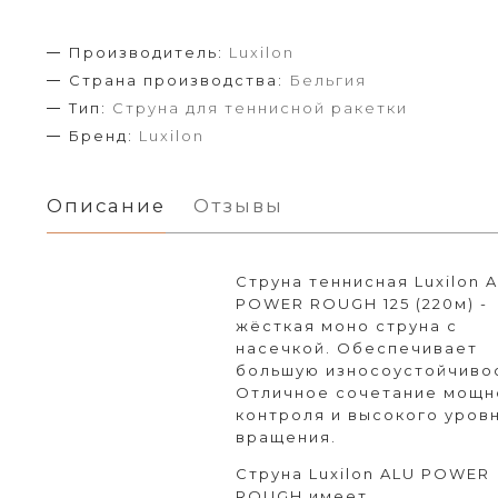
Производитель:
Luxilon
Страна производства:
Бельгия
Тип:
Струна для теннисной ракетки
Бренд:
Luxilon
Описание
Отзывы
Струна теннисная Luxilon 
POWER ROUGH 125 (220м) -
жёсткая моно струна с
насечкой. Обеспечивает
большую износоустойчивос
Отличное сочетание мощн
контроля и высокого уров
вращения.
Струна Luxilon ALU POWER
ROUGH имеет