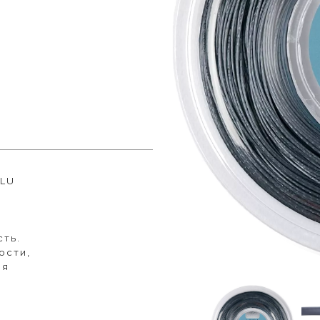
ALU
ть.
ости,
ня