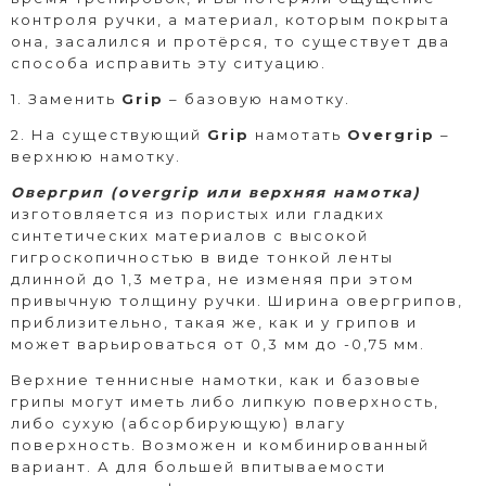
контроля ручки, а материал, которым покрыта
она, засалился и протёрся, то существует два
способа исправить эту ситуацию.
1. Заменить
Grip
– базовую намотку.
2. На существующий
Grip
намотать
Overgrip
–
верхнюю намотку.
Овергрип (overgrip или верхняя намотка)
изготовляется из пористых или гладких
синтетических материалов с высокой
гигроскопичностью в виде тонкой ленты
длинной до 1,3 метра, не изменяя при этом
привычную толщину ручки. Ширина овергрипов,
приблизительно, такая же, как и у грипов и
может варьироваться от 0,3 мм до -0,75 мм.
Верхние теннисные намотки, как и базовые
грипы могут иметь либо липкую поверхность,
либо сухую (абсорбирующую) влагу
поверхность. Возможен и комбинированный
вариант. А для большей впитываемости