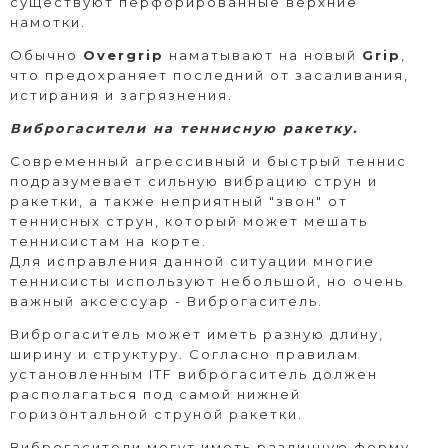
существуют перфорированные верхние
намотки.
Обычно
Overgrip
наматывают на новый
Grip
,
что предохраняет последний от засаливания,
истирания и загрязнения.
Виброгасители на теннисную ракетку.
Современный агрессивный и быстрый теннис
подразумевает сильную вибрацию струн и
ракетки, а также неприятный "звон" от
теннисных струн, который может мешать
теннисистам на корте.
Для исправления данной ситуации многие
теннисисты используют небольшой, но очень
важный аксессуар - Виброгаситель.
Виброгаситель может иметь разную длину,
ширину и структуру. Согласно правилам
установленным ITF виброгаситель должен
располагаться под самой нижней
горизонтальной струной ракетки.
Виброгасители могут иметь различную форму,